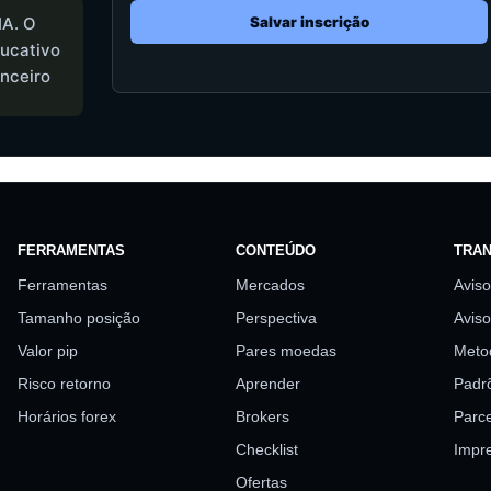
IA. O
Salvar inscrição
ucativo
nceiro
FERRAMENTAS
CONTEÚDO
TRAN
Ferramentas
Mercados
Aviso
Tamanho posição
Perspectiva
Aviso
Valor pip
Pares moedas
Meto
Risco retorno
Aprender
Padrõ
Horários forex
Brokers
Parce
Checklist
Impr
Ofertas