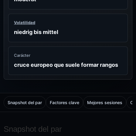
Volatilidad
niedrig bis mittel
Carácter
cruce europeo que suele formar rangos
Snapshot del par
Factores clave
Mejores sesiones
Ch
Snapshot del par