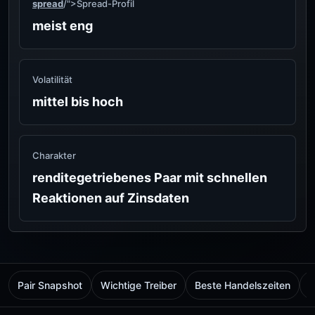
spread
/">Spread-Profil
meist eng
Volatilität
mittel bis hoch
Charakter
renditegetriebenes Paar mit schnellen
Reaktionen auf Zinsdaten
Pair Snapshot
Wichtige Treiber
Beste Handelszeiten
C